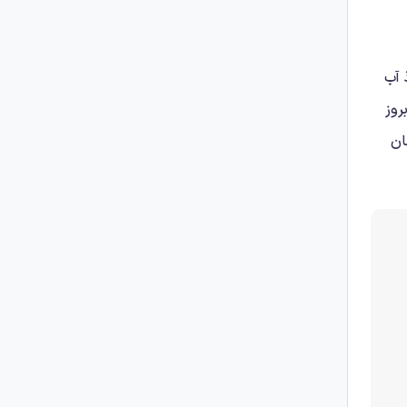
 آب
روز
ان