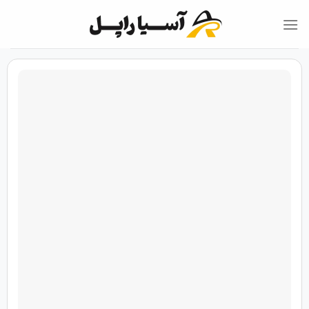
Ski
t
conten