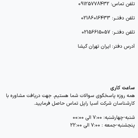
تلفن تماس: 09125778432
تلفن دفتــر: 02186016433
تلفن دفتــر: 02156615057
آدرس دفتر: ایران تهران گیشا
ساعت کاری
همه روزه پاسخگوی سوالات شما هستیم. جهت دریافت مشاوره با
کارشناسان شرکت آسیا راپل تماس حاصل فرمایید.
شنبه-چهارشنبه: 7:00 الی 00:00
پنجشنبه-جمعه : 7:00 الی 22:00